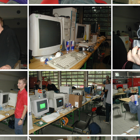
in CS Turnier
Mura aufstehen
romlos
schwarze Bildschirme ?