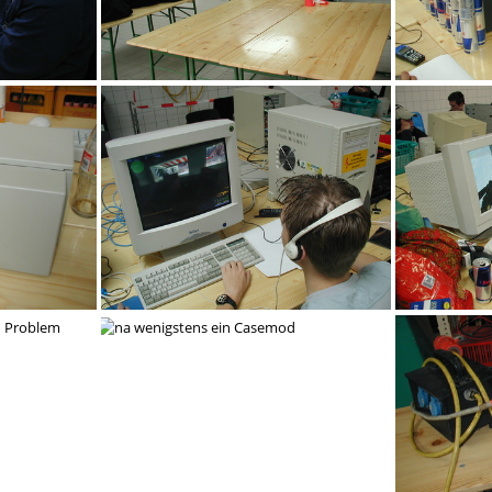
adt
adm