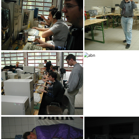
aby
Mahlzeit
abt
abs