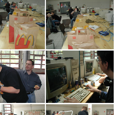
acf
ace
aca
abz