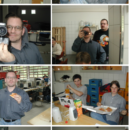
acw
acv
acm
acj