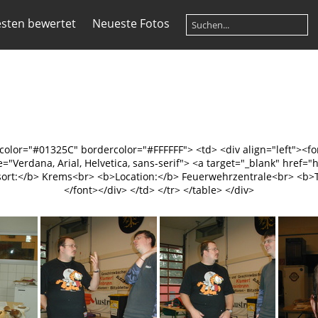
sten bewertet
Neueste Fotos
gcolor="#01325C" bordercolor="#FFFFFF"> <td> <div align="left"><fo
e="Verdana, Arial, Helvetica, sans-serif"> <a target="_blank" href=
rt:</b> Krems<br> <b>Location:</b> Feuerwehrzentrale<br> <b>Te
</font></div> </td> </tr> </table> </div>