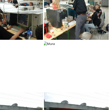
abv
Subcore mit seinen Rechner
 und Sonnenschutz
abp