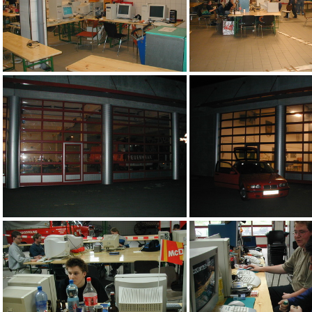
3
2
aea
adz