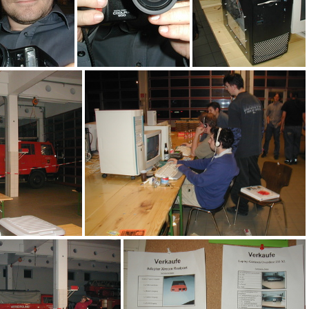
aen
das kann er...
ael
uto
aeg