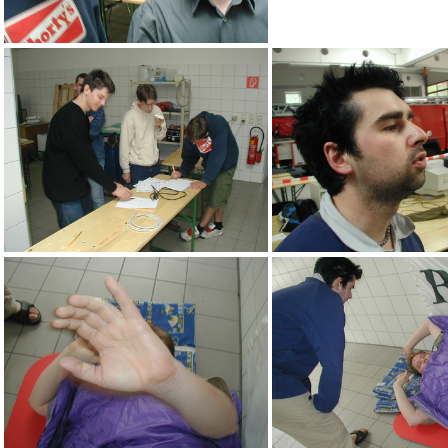
adj
Subcore hilft Fepp bei 
beim Turnierplanzeichenn
add