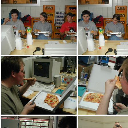
aci
ach
acd
Orgas beim es