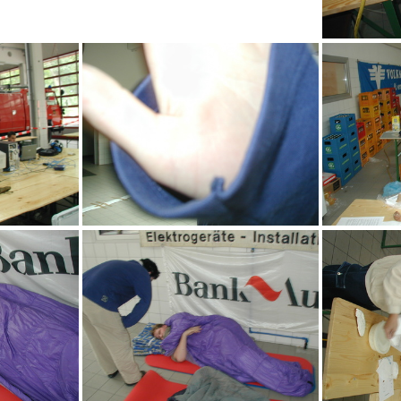
einen Problem
na wenigstens ein Casemod
adc