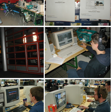
Überblick
eine echte "Overdose" zum verkauf, mit sagenhaften 233 Mhz MMX und 2,1 MB Festplattenspeicher
n aussen @Night
adw