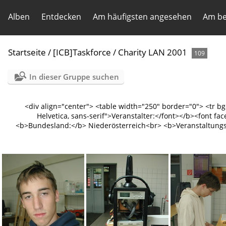
Alben
Entdecken
Am häufigsten angesehen
Am be
Startseite
/
[ICB]Taskforce
/
Charity LAN 2001
109
In dieser Gruppe suchen
<div align="center"> <table width="250" border="0"> <tr b
Helvetica, sans-serif">Veranstalter:</font></b><font fac
<b>Bundesland:</b> Niederösterreich<br> <b>Veranstaltungso