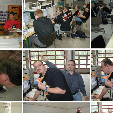
acg
sen
acb