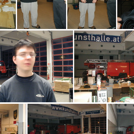
aep
heisse Diskussionen
aei
Feuerwehra