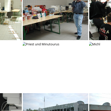
jaja das kann er gut
abr
THK