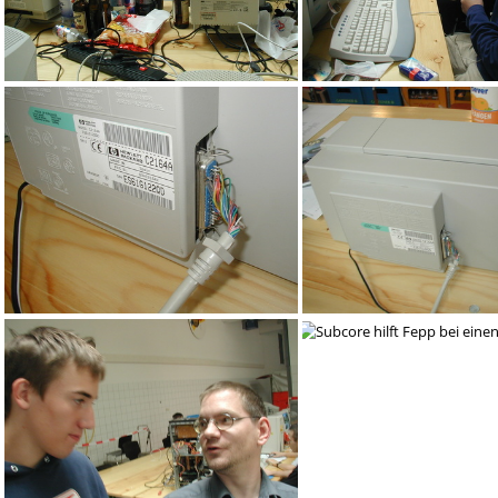
adv
adu
man beachte den Stecker
Drucker...