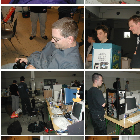
acz
wir haben in 5 Minuten e
na spiel ma sich hald mit der Digicam
na wiedermal St