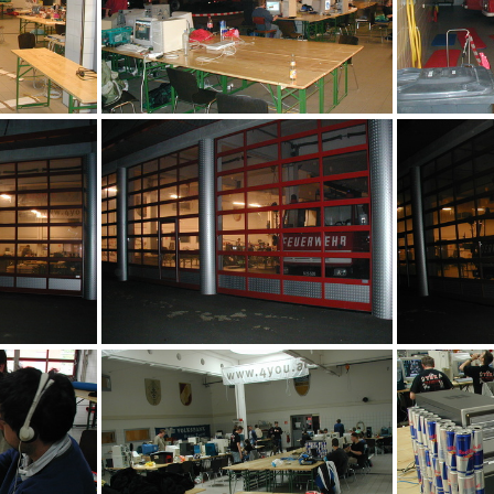
1
ady
vo