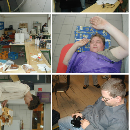
Strom
da schau, fertig!
Cateringbereich
naa i wü weiterschalfn