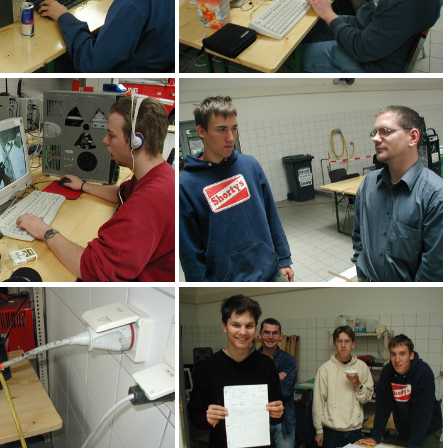
RedBull Wand
adr
adl
adk