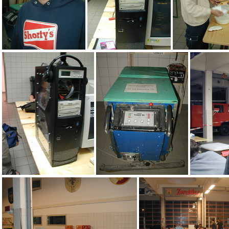
dreinschau
aer
aeq
aek
aej