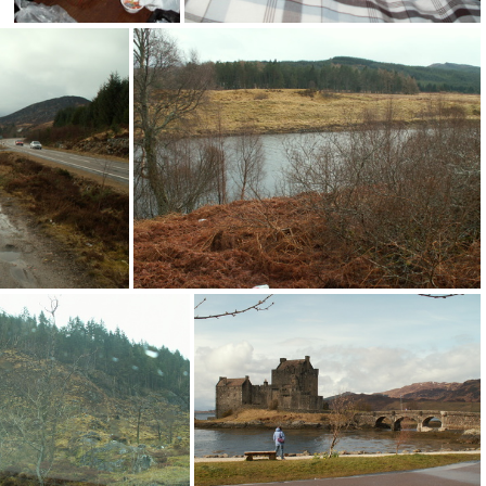
PICT2516.JPG
PICT2515.JPG
PG
PICT2510.JPG