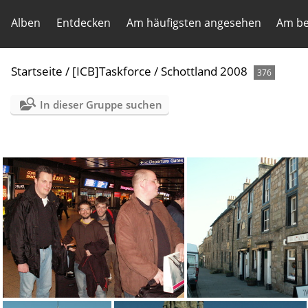
Alben
Entdecken
Am häufigsten angesehen
Am be
Startseite
/
[ICB]Taskforce
/
Schottland 2008
376
In dieser Gruppe suchen