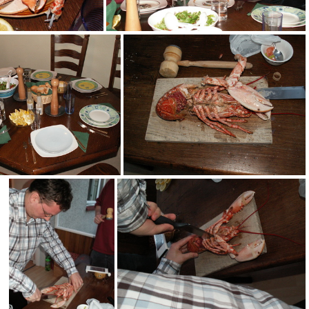
2530.JPG
PICT2529.JPG
PICT2525.JPG
PICT2524.JPG