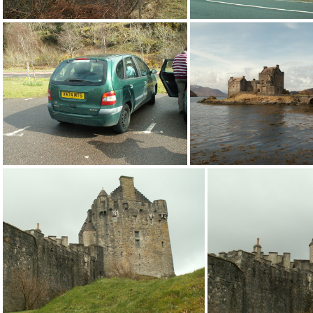
PICT2509.JPG
PICT2508.J
PICT2504.JPG
PICT2503.J