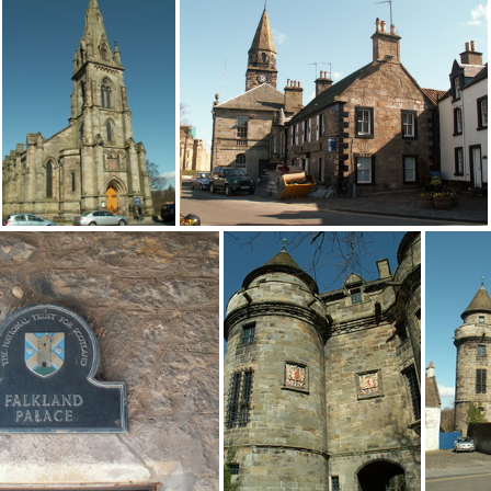
PG
PICT2552.JPG
PICT2547.JPG
PICT2546.JPG