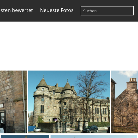
sten bewertet
Neueste Fotos