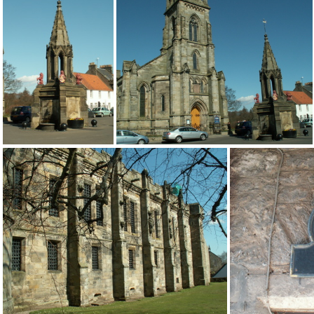
PICT2554.JPG
PICT2553.J
PICT2549.JPG
PICT2548.JPG