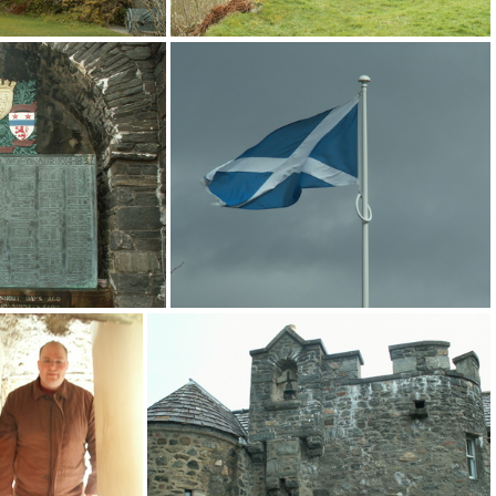
PICT2496.JPG
PICT2495.JPG
2491.JPG
PICT2490.JPG