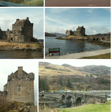
PICT2506.JPG
PICT2505.JPG
PICT2501.JPG
PICT2500.JPG