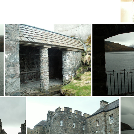
PICT2487.JPG
PICT2486.JPG
PICT2481.JPG
PICT