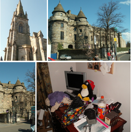
PICT2551.JPG
PICT2550.JPG
PICT2545.JPG
PICT2544.JPG