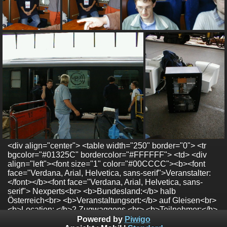
<div align="center"> <table width="250" border="0"> <tr
bgcolor="#01325C" bordercolor="#FFFFFF"> <td> <div
align="left"><font size="1" color="#00CCCC"><b><font
face="Verdana, Arial, Helvetica, sans-serif">Veranstalter:
</font></b><font face="Verdana, Arial, Helvetica, sans-
serif"> Nexperts<br> <b>Bundesland:</b> halb
Österreich<br> <b>Veranstaltungsort:</b> auf Gleisen<br>
<b>Location: </b>2 Zugwaggons <br> <b>Teilnehmer:</b>
50<br> <b>Zeit:</b> 08.09.2000</font></font></div> </td>
Powered by
Piwigo