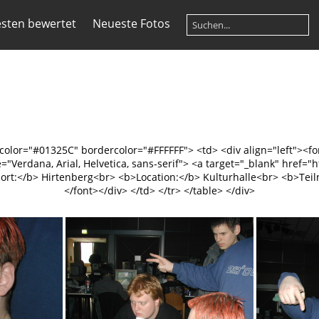
sten bewertet
Neueste Fotos
gcolor="#01325C" bordercolor="#FFFFFF"> <td> <div align="left"><fo
ce="Verdana, Arial, Helvetica, sans-serif"> <a target="_blank" hre
t:</b> Hirtenberg<br> <b>Location:</b> Kulturhalle<br> <b>Teiln
</font></div> </td> </tr> </table> </div>