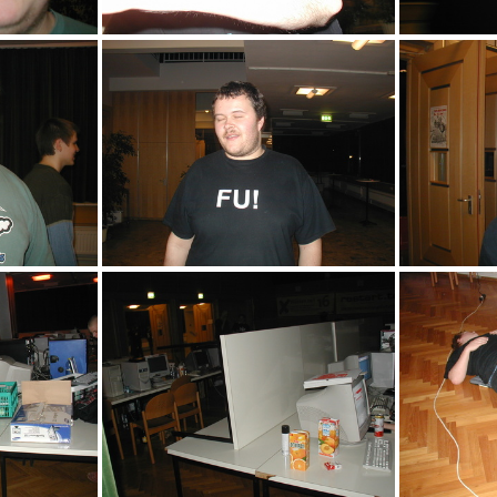
aan
FU! Pioxx