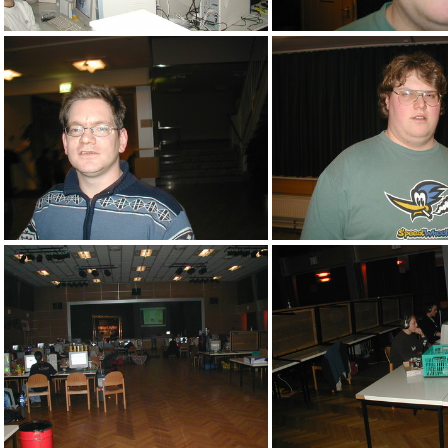
schlimme Filme am Beamer
aao
Minutourus
go West!