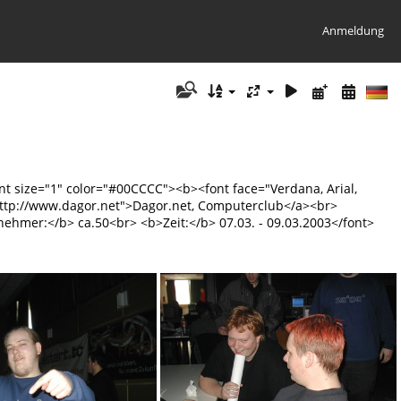
Anmeldung
nt size="1" color="#00CCCC"><b><font face="Verdana, Arial,
f="http://www.dagor.net">Dagor.net, Computerclub</a><br>
ehmer:</b> ca.50<br> <b>Zeit:</b> 07.03. - 09.03.2003</font>