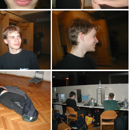
aam
FU! und Baskit
aah
Fendor