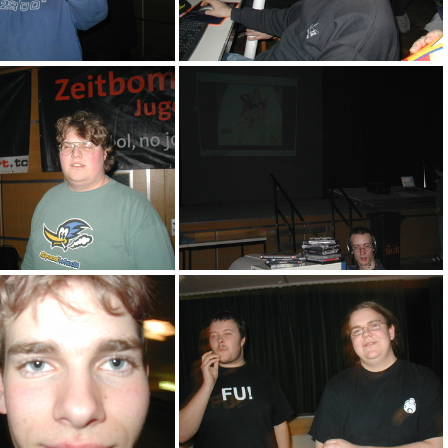
aax
aaw
aar
aaq