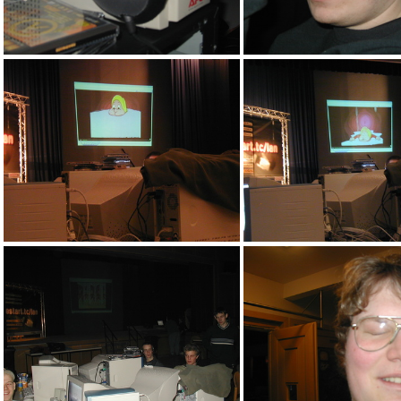
Neo's USV die grad MP3's hört
aaz
aav
aau