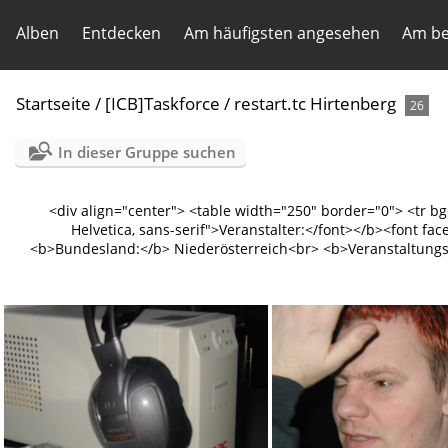
Alben
Entdecken
Am häufigsten angesehen
Am be
Startseite
/
[ICB]Taskforce
/
restart.tc Hirtenberg
26
In dieser Gruppe suchen
<div align="center"> <table width="250" border="0"> <tr b
Helvetica, sans-serif">Veranstalter:</font></b><font fa
<b>Bundesland:</b> Niederösterreich<br> <b>Veranstaltungsor