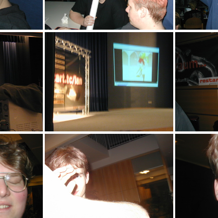
aay
aas