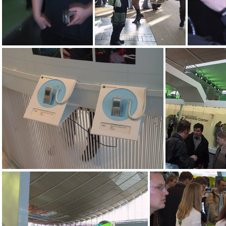
IMG_4296
Software am freenet.de Stand
IMG_4291
IMG_42