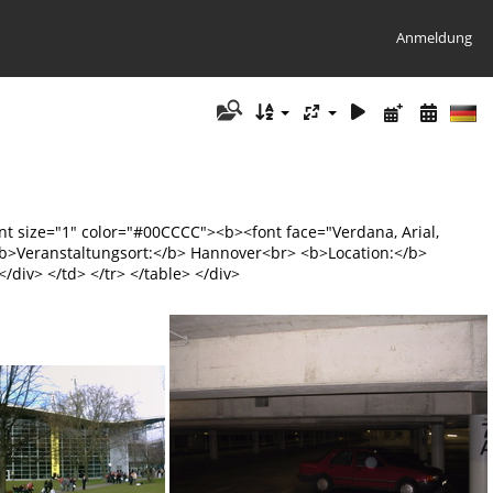
Anmeldung
nt size="1" color="#00CCCC"><b><font face="Verdana, Arial,
> <b>Veranstaltungsort:</b> Hannover<br> <b>Location:</b>
div> </td> </tr> </table> </div>