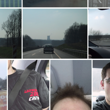
ard
saubere Energie