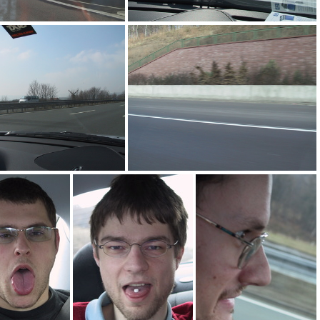
Auf nach Köln
arb
aqx
aqw