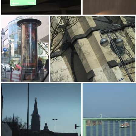
arq
arl
ark