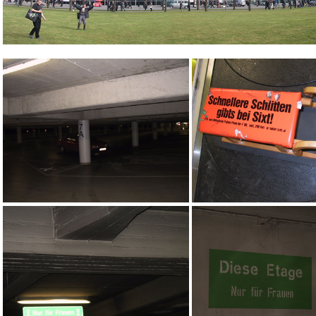
Halle 4
Findet irgendwer unser Auto?
lol