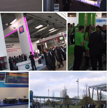
IMG_4303
IMG_4302
IMG_4298
IMG_4297