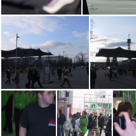
IMG_4306
IMG_4305
IMG_4301
IMG_