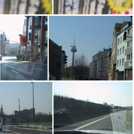
arn
arm
Hier kommt die Maus!
arg