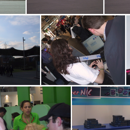
IMG_4304
4300
IMG_4299