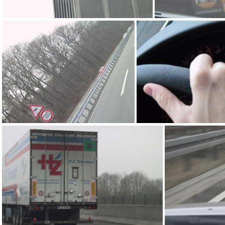
aqv
aqu
IMG_4322