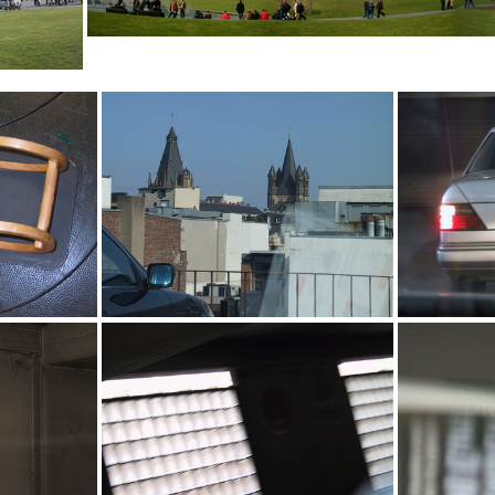
Halle 2
art