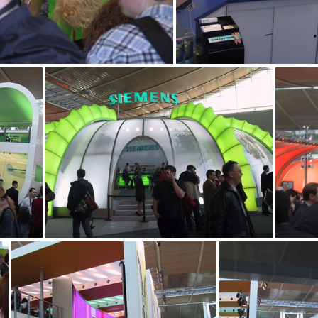
IMG_4294
IMG_429
90
IMG_4289