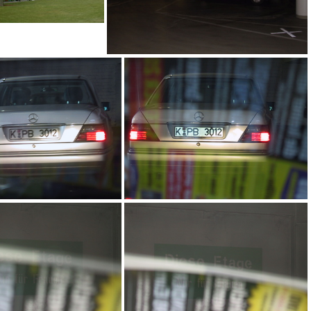
wenn man einmal den Toni an das Fotodingsbums läst..(alles dunkel)
ars
Dieser Heimtükische Fahrer hat uns min. 30 sec. unseres Aufenhaltes in .de gekostet