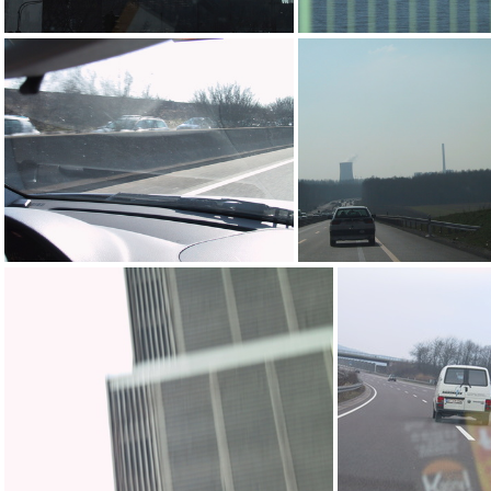
arf
are
ara
aqz