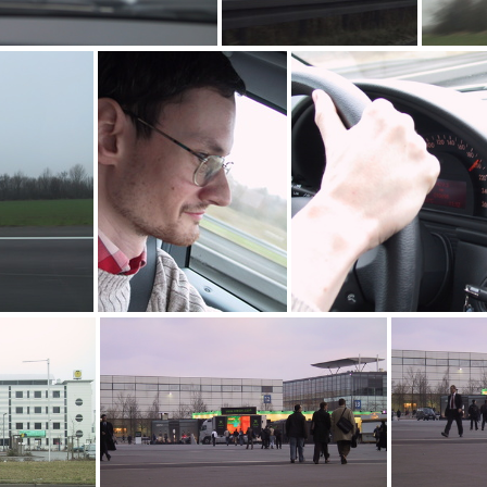
Durch den schiefen Zielstern konnten wir beim zurückfahren aus sicherheitsgründen nicht mehr die vollen 220kmh ausnutzen
IMG_4315
_4310
IMG_4309
IMG_43