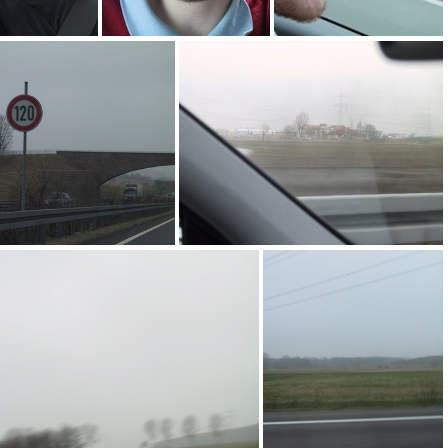
James
tonittt
Der wahnsinnige Fahrer im Geschwindigkeitsrausch
ttseidank 120...
IMG_4318