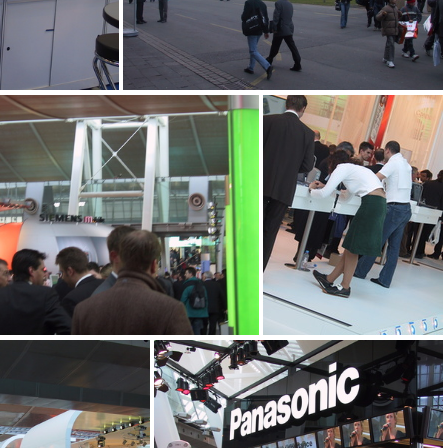
3
IMG_4292
IMG_4288
Software bei Sony-Ericsson