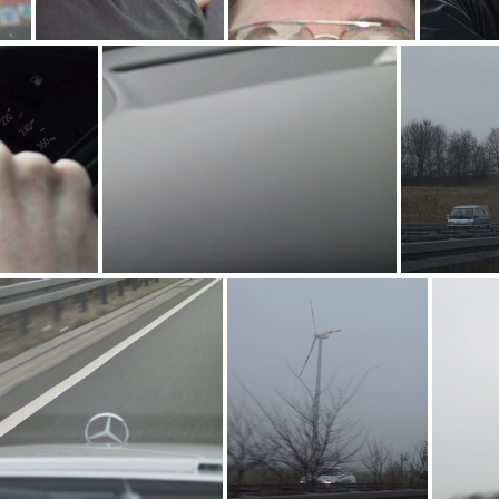
aqt
Mura
Dann fährt da Peter endlich mal ein wenig langsamer..
IMG_4320
Go