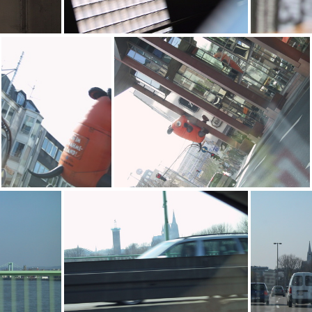
Die Etage mit dem Schaumgummi an allen Ecken ;-)
aro
arj
ari