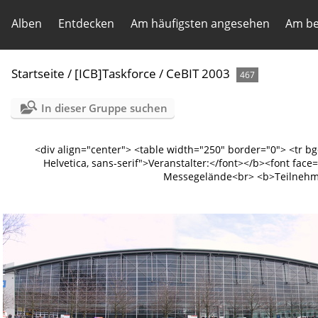
Alben
Entdecken
Am häufigsten angesehen
Am be
Startseite
/
[ICB]Taskforce
/
CeBIT 2003
467
In dieser Gruppe suchen
<div align="center"> <table width="250" border="0"> <tr b
Helvetica, sans-serif">Veranstalter:</font></b><font fac
Messegelände<br> <b>Teilnehmer: