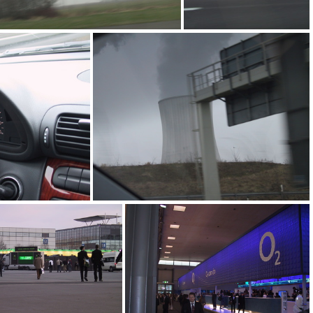
IMG_4314
IMG_4313
08
IMG_4307