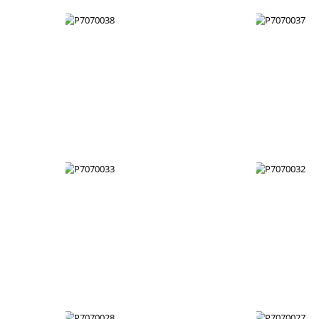
P7070043
P7070038