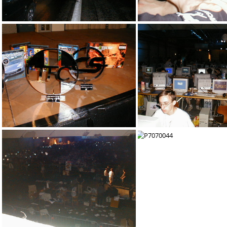
P7080055
P7070054
P7070050
P7070049