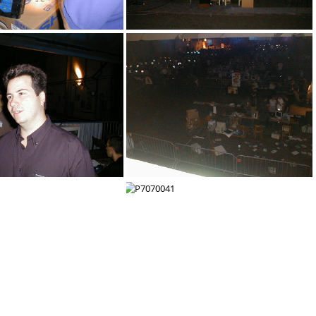
P7070052
P7070051
P7070047
P7070046