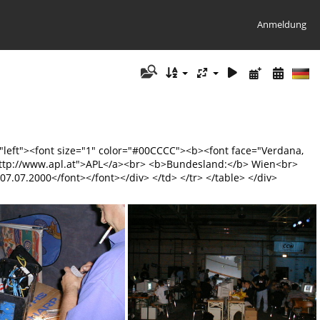
Anmeldung
="left"><font size="1" color="#00CCCC"><b><font face="Verdana,
ef="http://www.apl.at">APL</a><br> <b>Bundesland:</b> Wien<br>
.07.2000</font></font></div> </td> </tr> </table> </div>