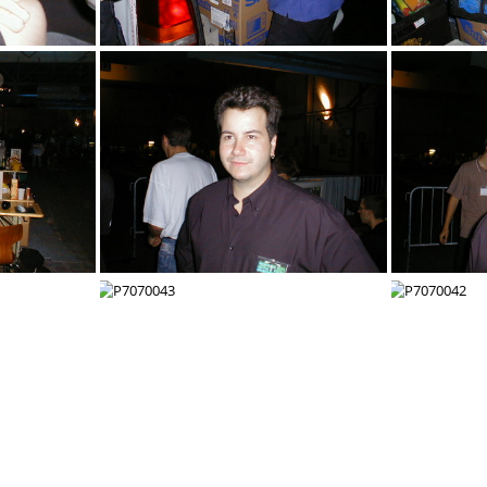
P7070053
P7070048