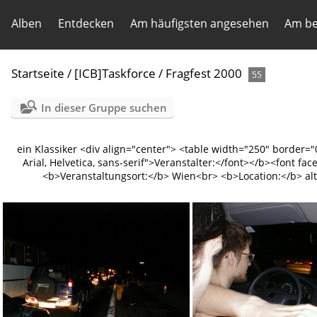
Alben
Entdecken
Am häufigsten angesehen
Am be
Startseite
/
[ICB]Taskforce
/
Fragfest 2000
55
In dieser Gruppe suchen
ein Klassiker
<div align="center"> <table width="250" border="
Arial, Helvetica, sans-serif">Veranstalter:</font></b><font f
<b>Veranstaltungsort:</b> Wien<br> <b>Location:</b> alt