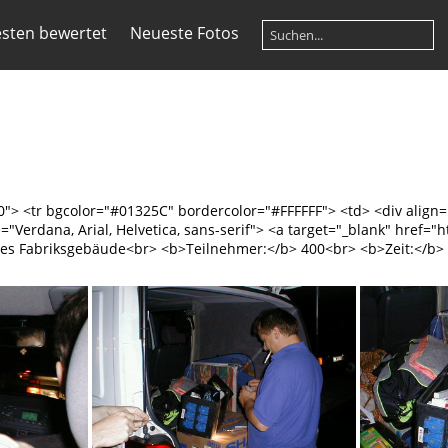
sten bewertet
Neueste Fotos
0"> <tr bgcolor="#01325C" bordercolor="#FFFFFF"> <td> <div align
ace="Verdana, Arial, Helvetica, sans-serif"> <a target="_blank" hr
es Fabriksgebäude<br> <b>Teilnehmer:</b> 400<br> <b>Zeit:</b> 07