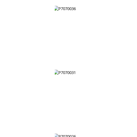
P7070042
P7070041
P7070037
P7070036