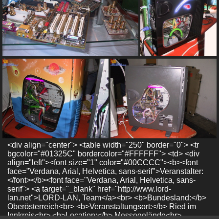
<div align="center"> <table width="250" border="0"> <tr
bgcolor="#01325C" bordercolor="#FFFFFF"> <td> <div
align="left"><font size="1" color="#00CCCC"><b><font
face="Verdana, Arial, Helvetica, sans-serif">Veranstalter:
</font></b><font face="Verdana, Arial, Helvetica, sans-
serif"> <a target="_blank" href="http://www.lord-
lan.net">LORD-LAN, Team</a><br> <b>Bundesland:</b>
Oberösterreich<br> <b>Veranstaltungsort:</b> Ried im
Innkreis<br> <b>Location:</b> Messegelände<br>