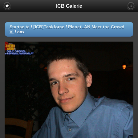
ICB Galerie
Startseite
/
[ICB]Taskforce
/
PlanetLAN Meet the Crowd
VI
/
acx