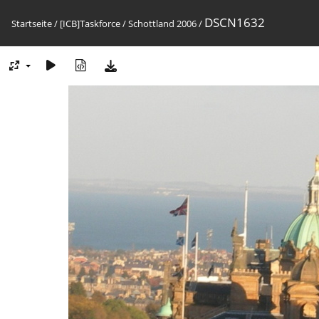
DSCN1632
Startseite
/
[ICB]Taskforce
/
Schottland 2006
/