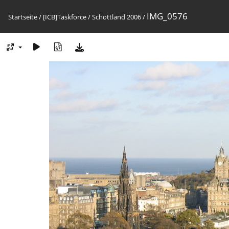
IMG_0576
Startseite
/
[ICB]Taskforce
/
Schottland 2006
/