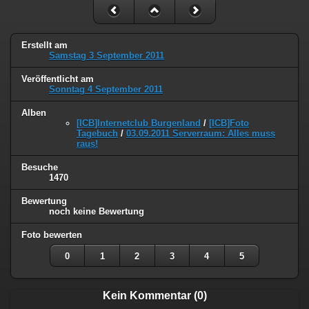
Erstellt am
Samstag 3 September 2011
Veröffentlicht am
Sonntag 4 September 2011
Alben
[ICB]Internetclub Burgenland
/
[ICB]Foto
Tagebuch
/
03.09.2011 Serverraum: Alles muss
raus!
Besuche
1470
Bewertung
noch keine Bewertung
Foto bewerten
0
1
2
3
4
5
Kein Kommentar (0)