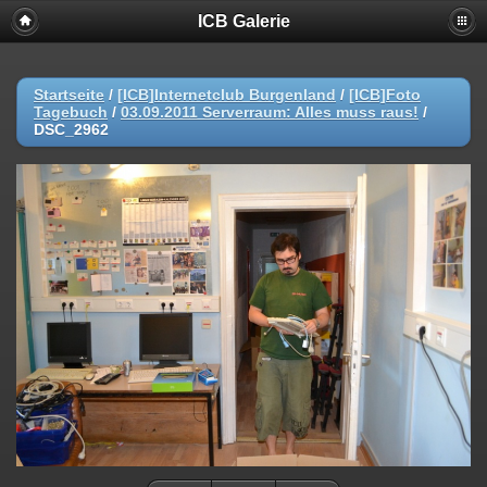
ICB Galerie
Startseite
/
[ICB]Internetclub Burgenland
/
[ICB]Foto
Tagebuch
/
03.09.2011 Serverraum: Alles muss raus!
/
DSC_2962