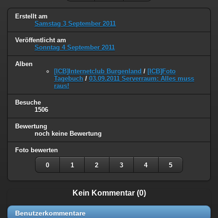
Erstellt am
Samstag 3 September 2011
Veröffentlicht am
Sonntag 4 September 2011
Alben
[ICB]Internetclub Burgenland
/
[ICB]Foto
Tagebuch
/
03.09.2011 Serverraum: Alles muss
raus!
Besuche
1506
Bewertung
noch keine Bewertung
Foto bewerten
0
1
2
3
4
5
Kein Kommentar (0)
Benutzerkommentare