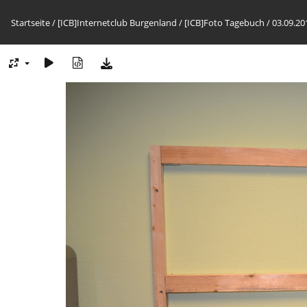
Startseite
/
[ICB]Internetclub Burgenland
/
[ICB]Foto Tagebuch
/
03.09.20