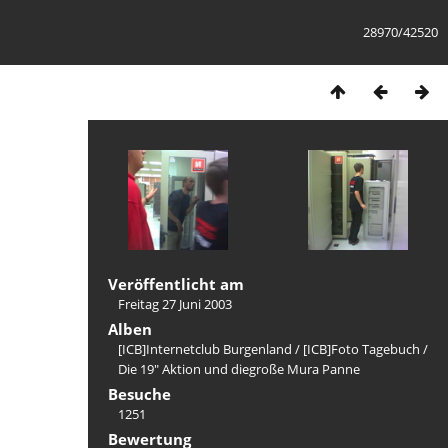
28970/42520
Veröffentlicht am
Freitag 27 Juni 2003
Alben
[ICB]Internetclub Burgenland
/
[ICB]Foto Tagebuch
/
Die 19" Aktion und diegroße Mura Panne
Besuche
1251
Bewertung