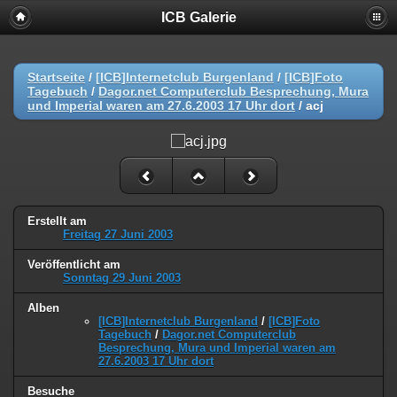
ICB Galerie
Startseite
/
[ICB]Internetclub Burgenland
/
[ICB]Foto
Tagebuch
/
Dagor.net Computerclub Besprechung, Mura
und Imperial waren am 27.6.2003 17 Uhr dort
/
acj
Erstellt am
Freitag 27 Juni 2003
Veröffentlicht am
Sonntag 29 Juni 2003
Alben
[ICB]Internetclub Burgenland
/
[ICB]Foto
Tagebuch
/
Dagor.net Computerclub
Besprechung, Mura und Imperial waren am
27.6.2003 17 Uhr dort
Besuche