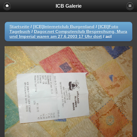
ICB Galerie
Startseite
/
[ICB]Internetclub Burgenland
/
[ICB]Foto
Tagebuch
/
Dagor.net Computerclub Besprechung, Mura
und Imperial waren am 27.6.2003 17 Uhr dort
/
acl