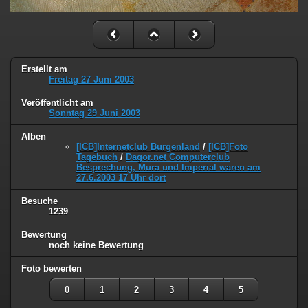
Erstellt am
Freitag 27 Juni 2003
Veröffentlicht am
Sonntag 29 Juni 2003
Alben
[ICB]Internetclub Burgenland
/
[ICB]Foto
Tagebuch
/
Dagor.net Computerclub
Besprechung, Mura und Imperial waren am
27.6.2003 17 Uhr dort
Besuche
1239
Bewertung
noch keine Bewertung
Foto bewerten
0
1
2
3
4
5