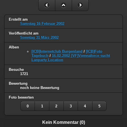
Erstellt am
Samstag 16 Februar 2002
Veröffentlicht am
Sonntag 31 März 2002
Alben
[ICB]Internetclub Burgenland
/
[ICB]Foto
Tagebuch
/
16.02.2002 [VF]Viennaforce sucht
Lanparty Location
Besuche
1721
Bewertung
noch keine Bewertung
Foto bewerten
0
1
2
3
4
5
Kein Kommentar (0)