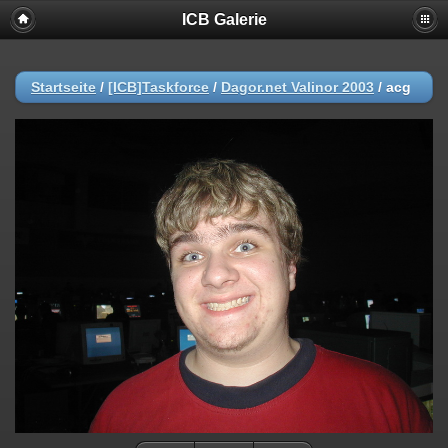
ICB Galerie
Deprecated
: strip_tags(): Passing null to parameter #1 ($string) of type
string is deprecated in
/var/www/piwigo/include/functions_plugins.inc.php
on line
214
Startseite
/
[ICB]Taskforce
/
Dagor.net Valinor 2003
/
acg
Deprecated
: strip_tags(): Passing null to parameter #1 ($string) of type
string is deprecated in
/var/www/piwigo/include/functions_plugins.inc.php
on line
214