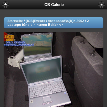
ICB Galerie
Startseite
/
[ICB]Events
/
AutobahnWa[h]n 2002
/
2
Laptops für die hinteren Beifahrer