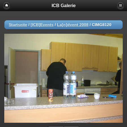
ICB Galerie
Startseite
/
[ICB]Events
/
La[n]dvent 2008
/
CIMG8120