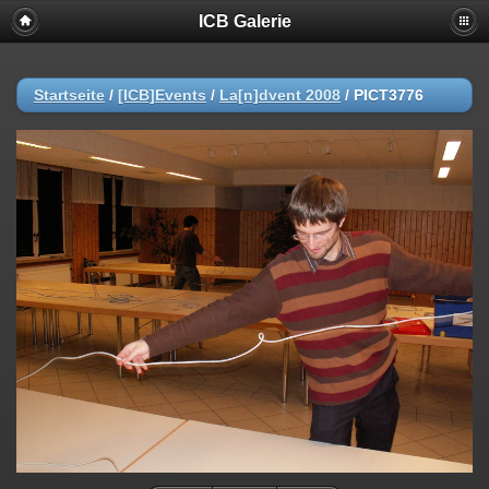
ICB Galerie
Startseite
/
[ICB]Events
/
La[n]dvent 2008
/
PICT3776