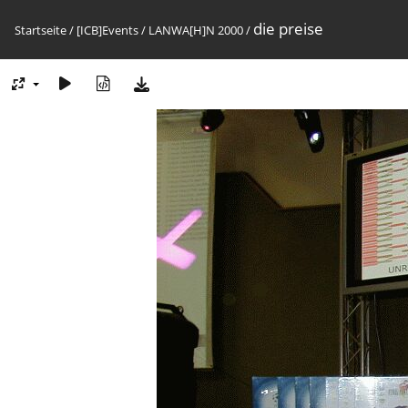
die preise
Startseite
/
[ICB]Events
/
LANWA[H]N 2000
/