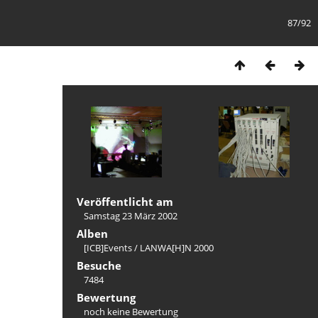
87/92
Veröffentlicht am
Samstag 23 März 2002
Alben
[ICB]Events
/
LANWA[H]N 2000
Besuche
7484
Bewertung
noch keine Bewertung