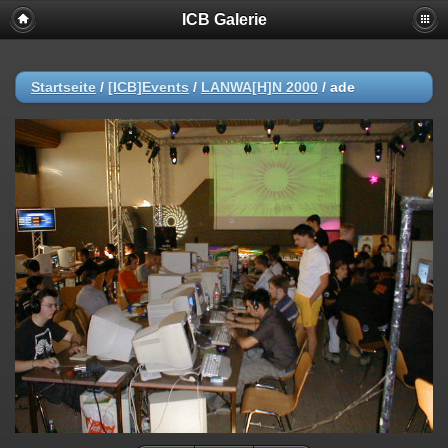
ICB Galerie
Startseite
/
[ICB]Events
/
LANWA[H]N 2000
/
ade