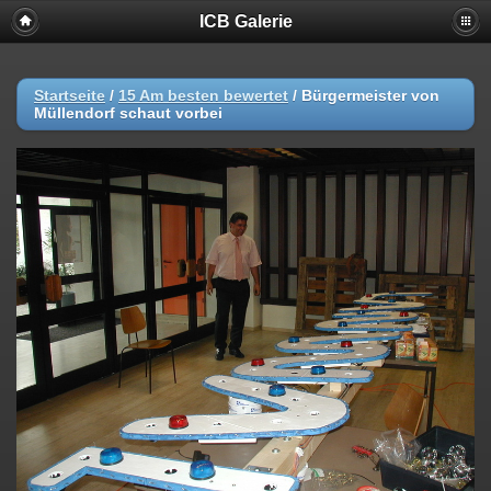
ICB Galerie
Startseite
/
15 Am besten bewertet
/
Bürgermeister von
Müllendorf schaut vorbei