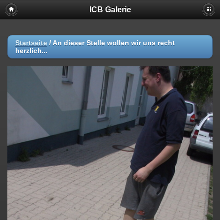
ICB Galerie
Startseite
/
An dieser Stelle wollen wir uns recht
herzlich...