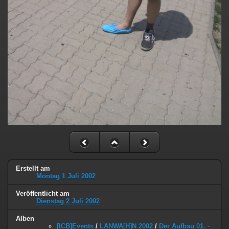
Erstellt am
Montag 1 Juli 2002
Veröffentlicht am
Dienstag 2 Juli 2002
Alben
[ICB]Events
/
LANWA[H]N 2002
/
Der Aufbau 01. -