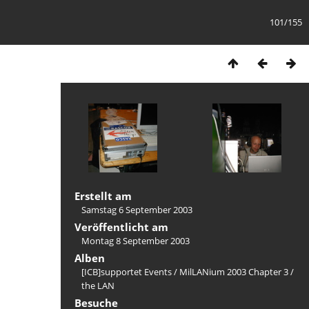
101/155
Erstellt am
Samstag 6 September 2003
Veröffentlicht am
Montag 8 September 2003
Alben
[ICB]supportet Events
/
MilLANium 2003 Chapter 3
/
the LAN
Besuche