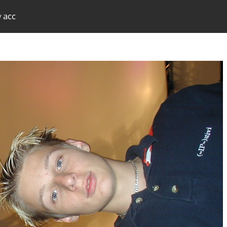
acc
/