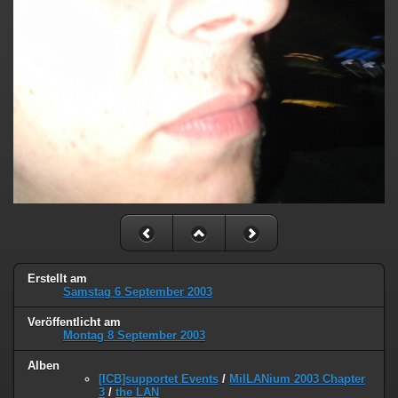
Erstellt am
Samstag 6 September 2003
Veröffentlicht am
Montag 8 September 2003
Alben
[ICB]supportet Events
/
MilLANium 2003 Chapter
3
/
the LAN