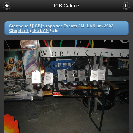
ICB Galerie
Startseite
/
[ICB]supportet Events
/
MilLANium 2003
Chapter 3
/
the LAN
/
afo