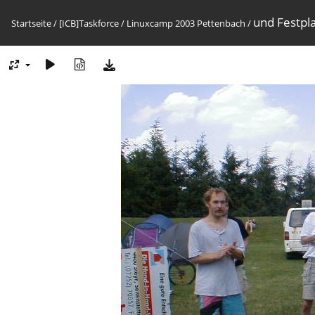
und Festpl
Startseite
/
[ICB]Taskforce
/
Linuxcamp 2003 Pettenbach
/