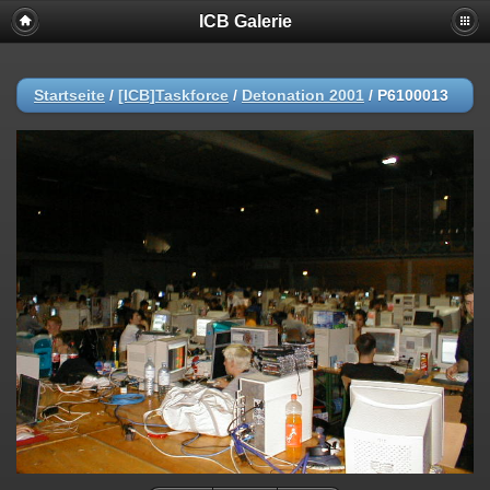
ICB Galerie
Startseite
/
[ICB]Taskforce
/
Detonation 2001
/
P6100013