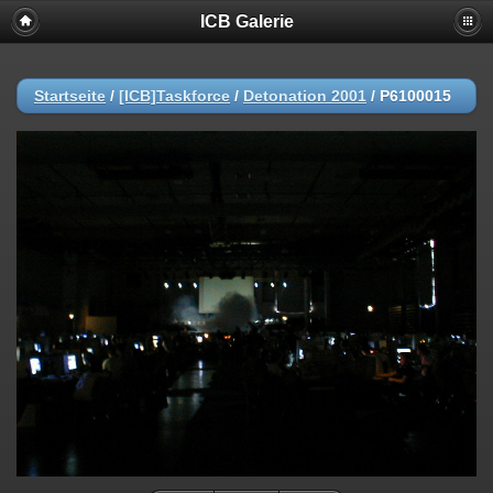
ICB Galerie
Startseite
/
[ICB]Taskforce
/
Detonation 2001
/
P6100015