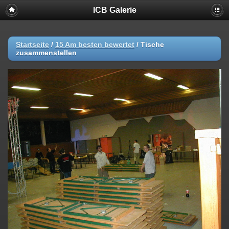
ICB Galerie
Startseite
/
15 Am besten bewertet
/
Tische
zusammenstellen